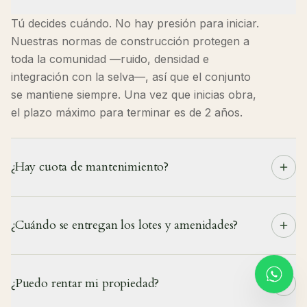
Tú decides cuándo. No hay presión para iniciar.
Nuestras normas de construcción protegen a
toda la comunidad —ruido, densidad e
integración con la selva—, así que el conjunto
se mantiene siempre. Una vez que inicias obra,
el plazo máximo para terminar es de 2 años.
¿Hay cuota de mantenimiento?
Sí, aproximadamente 5 pesos por m² al mes.
Además, el fideicomiso incluye una reserva de
¿Cuándo se entregan los lotes y amenidades?
la asociación de colonos que garantiza el
mantenimiento correcto de las amenidades y
Suspiro y sus amenidades se entregan en 2029.
áreas comunes a largo plazo.
Sin embargo, los residentes de Selvadentro
¿Puedo rentar mi propiedad?
disfrutan el proyecto desde el momento de su