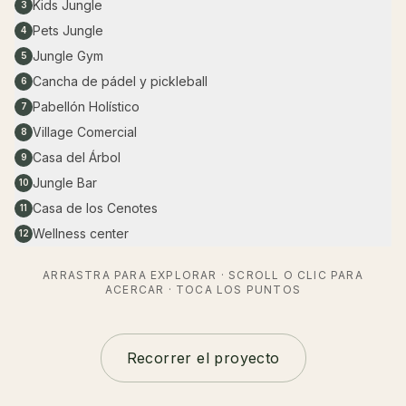
Kids Jungle
3
Pets Jungle
4
Jungle Gym
5
Cancha de pádel y pickleball
6
Pabellón Holístico
7
Village Comercial
8
Casa del Árbol
9
Jungle Bar
10
Casa de los Cenotes
11
Wellness center
12
ARRASTRA PARA EXPLORAR · SCROLL O CLIC PARA
ACERCAR · TOCA LOS PUNTOS
Recorrer el proyecto