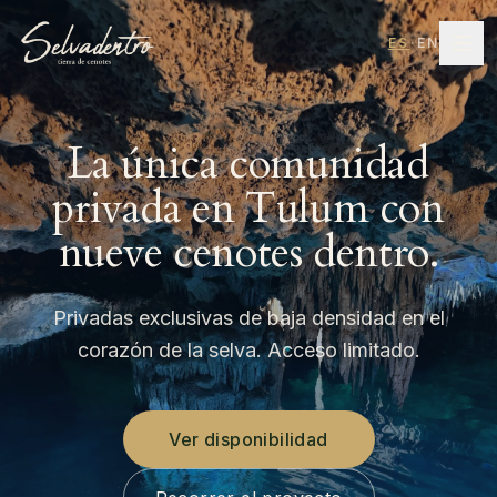
ES
·
EN
La única comunidad
privada en Tulum con
nueve cenotes dentro.
Privadas exclusivas de baja densidad en el
corazón de la selva. Acceso limitado.
Ver disponibilidad