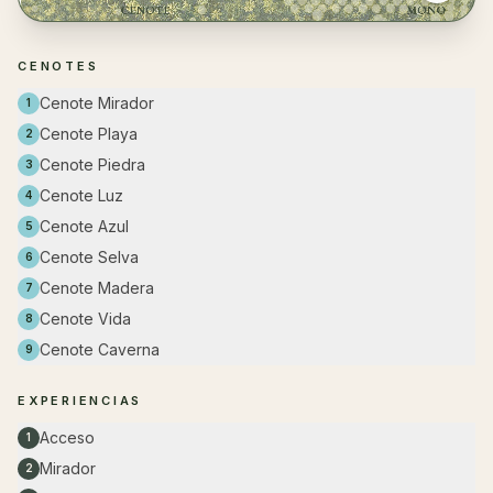
CENOTES
Cenote Mirador
1
Cenote Playa
2
Cenote Piedra
3
Cenote Luz
4
Cenote Azul
5
Cenote Selva
6
Cenote Madera
7
Cenote Vida
8
Cenote Caverna
9
EXPERIENCIAS
Acceso
1
Mirador
2